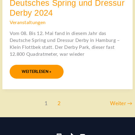
Deutsches Spring und Dressur
2024
Derby 2024
Veranstaltungen
Vom 08. Bis 12. Mai fand in diesem Jahr das
Deutsche Spring und Dressur Derby in Hamburg –
Klein Flottbek statt. Der Derby Park, dieser fast
12.800 Quadratmeter, war wieder
WEITERLESEN »
1
2
Weiter
→