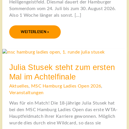
Heiligengeistfeld. Diesmal dauert der Hamburger
Sommerdom vom 24. Juli bis zum 30. August 2026.
Also 1 Woche länger als sonst. […]
WEITERLESEN »
JULIA
STUSEK
STEHT
ZUM
ERSTEN
Julia Stusek steht zum ersten
MAL
IM
Mal im Achtelfinale
ACHTELFINALE
Aktuelles
,
MSC Hamburg Ladies Open 2026
,
Veranstaltungen
Was für ein Match! Die 18-jährige Julia Stusek hat
bei den MSC Hamburg Ladies Open das erste WTA-
Hauptfeldmatch ihrer Karriere gewonnen. Möglich
wurde dies durch eine Wildcard, so dass sie