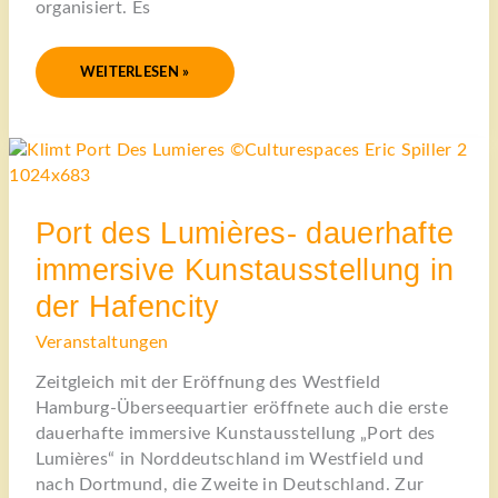
organisiert. Es
WEITERLESEN »
PORT
DES
LUMIÈRES-
DAUERHAFTE
IMMERSIVE
KUNSTAUSSTELLUNG
Port des Lumières- dauerhafte
IN
DER
HAFENCITY
immersive Kunstausstellung in
der Hafencity
Veranstaltungen
Zeitgleich mit der Eröffnung des Westfield
Hamburg-Überseequartier eröffnete auch die erste
dauerhafte immersive Kunstausstellung „Port des
Lumières“ in Norddeutschland im Westfield und
nach Dortmund, die Zweite in Deutschland. Zur