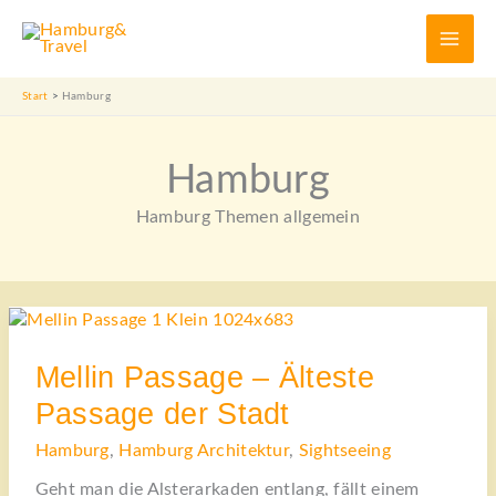
Zum
Inhalt
springen
Start
Hamburg
Hamburg
Hamburg Themen allgemein
MELLIN
PASSAGE
–
ÄLTESTE
PASSAGE
Mellin Passage – Älteste
DER
STADT
Passage der Stadt
Hamburg
,
Hamburg Architektur
,
Sightseeing
Geht man die Alsterarkaden entlang, fällt einem