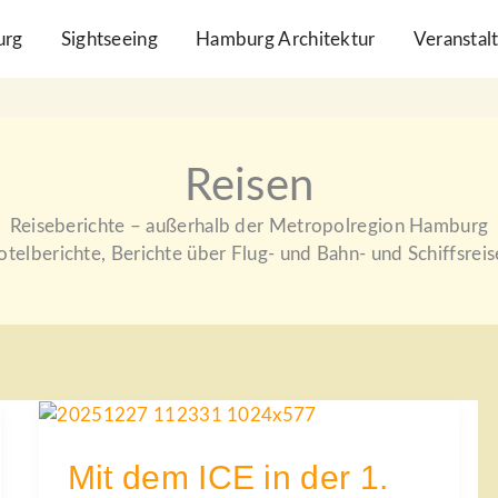
urg
Sightseeing
Hamburg Architektur
Veranstal
Reisen
Reiseberichte – außerhalb der Metropolregion Hamburg
telberichte, Berichte über Flug- und Bahn- und Schiffsrei
MIT
DEM
ICE
IN
Mit dem ICE in der 1.
DER
1.