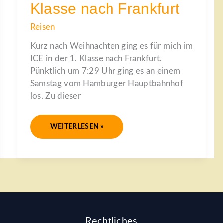
KLASSE
Klasse nach Frankfurt
NACH
FRANKFURT
Reisen
Kurz nach Weihnachten ging es für mich im
ICE in der 1. Klasse nach Frankfurt.
Pünktlich um 7:29 Uhr ging es an einem
Samstag vom Hamburger Hauptbahnhof
los. Zu dieser
WEITERLESEN »
Rechtliches