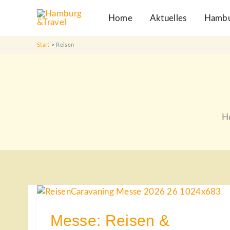
Zum
Home
Aktuelles
Hamb
Inhalt
springen
Start
Reisen
Ho
MESSE:
REISEN
&
CARAVANING
Messe: Reisen &
2026