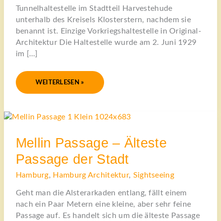
Tunnelhaltestelle im Stadtteil Harvestehude
unterhalb des Kreisels Klosterstern, nachdem sie
benannt ist. Einzige Vorkriegshaltestelle in Original-
Architektur Die Haltestelle wurde am 2. Juni 1929
im […]
WEITERLESEN »
MELLIN
PASSAGE
–
ÄLTESTE
PASSAGE
Mellin Passage – Älteste
DER
STADT
Passage der Stadt
Hamburg
,
Hamburg Architektur
,
Sightseeing
Geht man die Alsterarkaden entlang, fällt einem
nach ein Paar Metern eine kleine, aber sehr feine
Passage auf. Es handelt sich um die älteste Passage