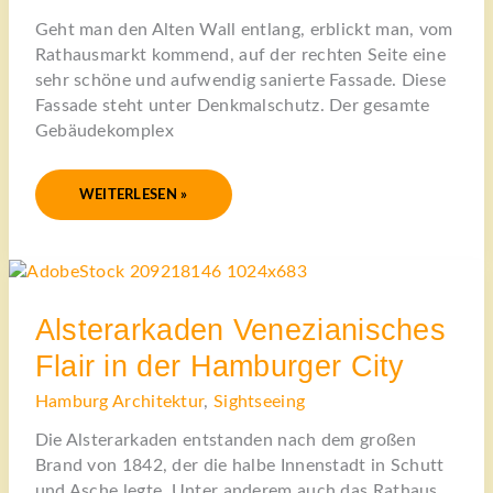
Geht man den Alten Wall entlang, erblickt man, vom
Rathausmarkt kommend, auf der rechten Seite eine
sehr schöne und aufwendig sanierte Fassade. Diese
Fassade steht unter Denkmalschutz. Der gesamte
Gebäudekomplex
WEITERLESEN »
ALSTERARKADEN
VENEZIANISCHES
FLAIR
IN
DER
Alsterarkaden Venezianisches
HAMBURGER
CITY
Flair in der Hamburger City
Hamburg Architektur
,
Sightseeing
Die Alsterarkaden entstanden nach dem großen
Brand von 1842, der die halbe Innenstadt in Schutt
und Asche legte. Unter anderem auch das Rathaus.