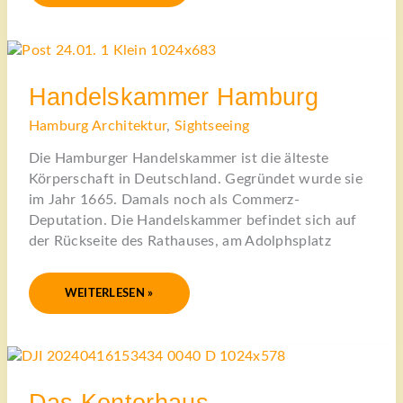
HANDELSKAMMER
HAMBURG
Handelskammer Hamburg
Hamburg Architektur
,
Sightseeing
Die Hamburger Handelskammer ist die älteste
Körperschaft in Deutschland. Gegründet wurde sie
im Jahr 1665. Damals noch als Commerz-
Deputation. Die Handelskammer befindet sich auf
der Rückseite des Rathauses, am Adolphsplatz
WEITERLESEN »
DAS
KONTORHAUS
HILDEBRANDHAUS
AM
NEUEN
Das Kontorhaus